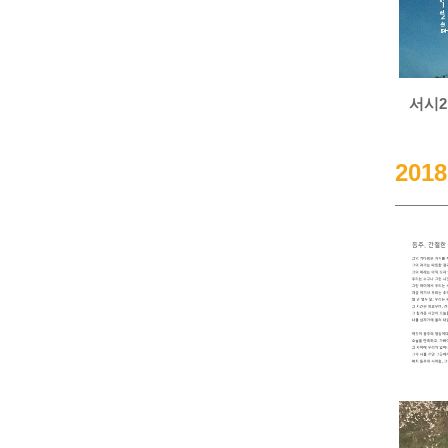
서시2
2018