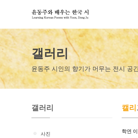
갤러리
윤동주 시인의 향기가 머무는 전시 공
갤러리
캘리
학연 
사진